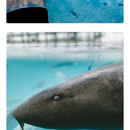
Diving with Sharks
SNORKELING
SURFING
Safety Check Routine