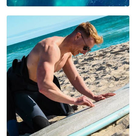
DIVING
SURFING
First Surfboard &
Wetsuit