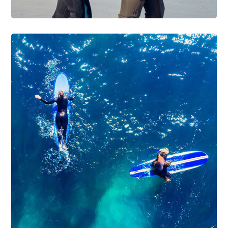
SNORKELING
SURFING
Surf lessons